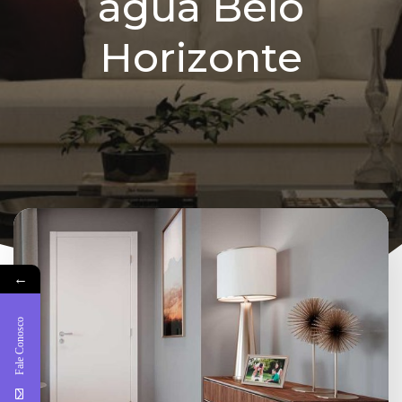
água Belo
Horizonte
←
Fale Conosco