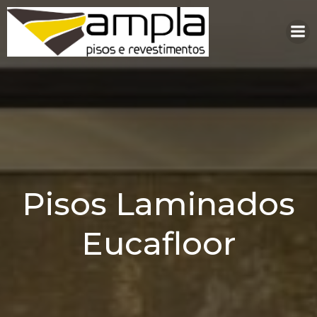
Pular
para
o
conteúdo
Pisos Laminados
Eucafloor