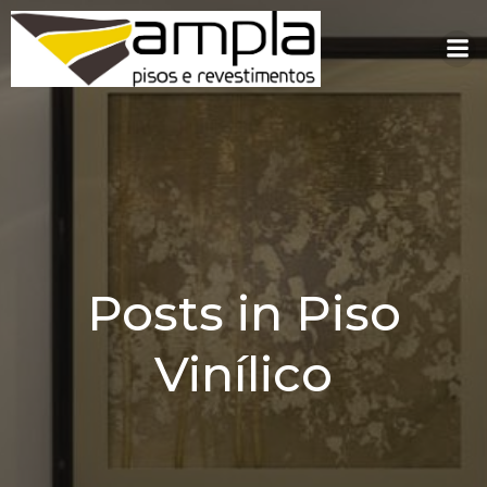
Pular
para
o
conteúdo
Posts in Piso
Vinílico