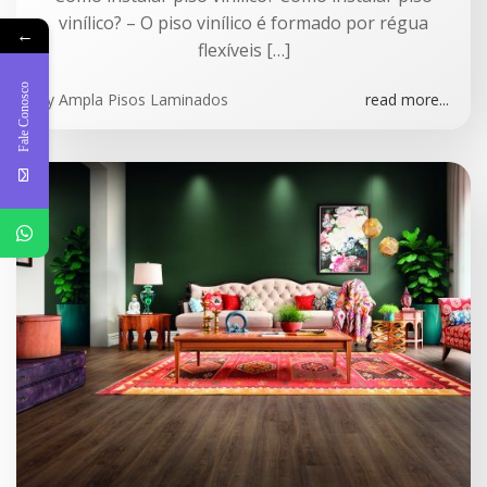
vinílico? – O piso vinílico é formado por régua
←
flexíveis […]
Fale Conosco
by
Ampla Pisos Laminados
read more...