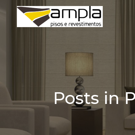
Pular
para
o
conteúdo
Posts in 