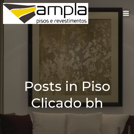
Pular
para
o
conteúdo
Posts in Piso
Clicado bh